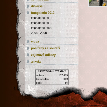
diskuse
fotogalerie 2012
fotogalerie 2011
fotogalerie 2010
fotogalerie 2009
2004 - 2008
videa
postřehy ze soutěží
zajímavé odkazy
anketa
NÁVŠTĚVNÍKŮ STRÁNKY
celkem
157 465
tento týden
340
dnes
55