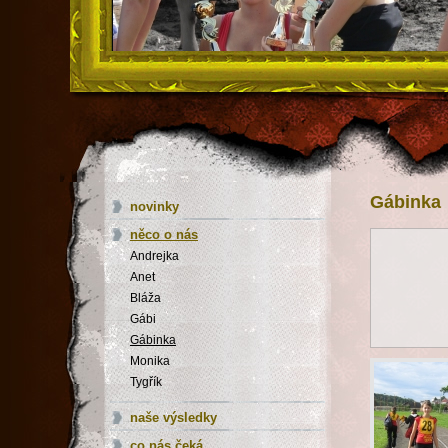
Gábinka
novinky
něco o nás
Andrejka
Anet
Bláža
Gábi
Gábinka
Monika
Tygřík
naše výsledky
co nás čeká